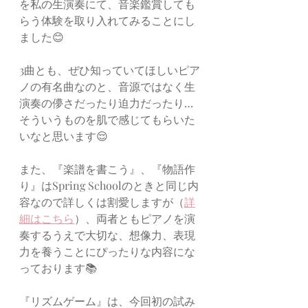
を私の生演奏にて、音楽鑑賞しても
らう体験を取り入れてみることにし
ました😊
3曲とも、ぜひ知っていてほしいピア
ノの有名曲なのと、音源ではなく生
演奏の儚さだったり迫力だったり…
そういうものを肌で感じてもらいた
いなと思います😌
また、『楽譜を書こう』、『物語作
り』はSpring Schoolのときと同じ内
容なので詳しくは割愛しますが（
詳
細はこちら
）、両者ともピアノを演
奏するうえで大切な、想像力、表現
力を養うことにぴったりな内容にな
っております📚
『リズムゲーム』は、今回初の試み