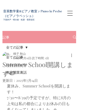
音英数学童&ピアノ教室 ♪ Piano la Peche
（ピアノラペッシュ）
下高井戸・明大前・松原・世田谷区
記事
全ての記事
桃子 秋山
全ての記事
2025年7月11日
読了時間: 1分
Summer School開講しま
Robe la Peche
す🍉
教室開業裏話
更新日：
2025年7月14日
夏休み、Summer Schoolを開講しま
す！
7/30〜8/29の予定ですが、特に8月の
上旬は私の都合によりお休みの日も
多くなってしまいました…🙏