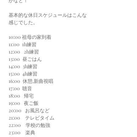
かなと！
基本的な休日スケジュールはこんな
感じでした。
10:00 祖母の家到着
11:00  1h練習
12:00   2h練習
13:00  昼ごはん
14:00  3h練習
15:00  4h練習
16:00  休憩,新曲視唱
17:00  聴音
18:00   帰宅
19:00   夜ご飯
20:00   お風呂など
21:00    テレビタイム
22:00    学校の勉強
23:00    楽典