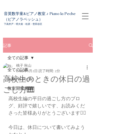
音英数学童&ピアノ教室 ♪ Piano la Peche
（ピアノラペッシュ）
下高井戸・明大前・松原・世田谷区
記事
全ての記事
桃子 秋山
全ての記事
2025年6月2日
読了時間: 2分
高校生のときの休日の過
Robe la Peche
ごし方🎹
教室開業裏話
高校生編の平日の過ごし方のブロ
グ、好評で嬉しいです、お読みくだ
さった皆様ありがとうございます🙇‍♀️
今日は、休日について書いてみよう