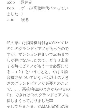
0:00      調判定
1:00       ゲーム(高校時代ハマってい
ました…)
2:00       寝る
私の家には消音機能付きのYAMAHA
のC1のグランドピアノがあったので
すが、マンション住まいで20時まで
しか弾けなかったので、どうせ上京
する時にピアノがもう一台必要にな
る…（？）ということと、やはり消
音機能がついていないC3以上の大き
さのグランドピアノが必要とのこと
で、、、高校1年生のときから中古の
C3、できればC5のグランドピアノを
探しまくっておりました🎹
そしてたまたま、YAMAHAのC5の良